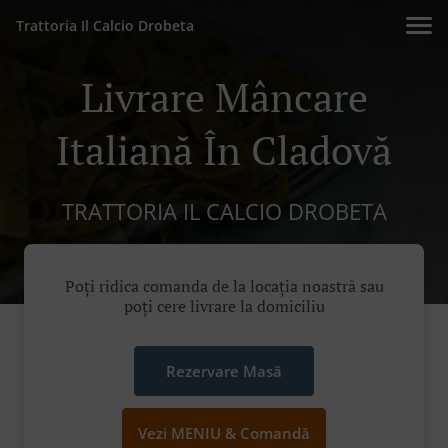
Trattoria Il Calcio Drobeta
Livrare Mâncare
Italiană În Cladovă
TRATTORIA IL CALCIO DROBETA
Poți ridica comanda de la locația noastră sau
poți cere livrare la domiciliu
Rezervare Masă
Vezi MENIU & Comandă